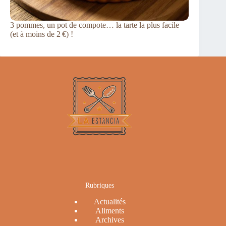
3 pommes, un pot de compote… la tarte la plus facile
(et à moins de 2 €) !
Rubriques
Actualités
Aliments
Archives