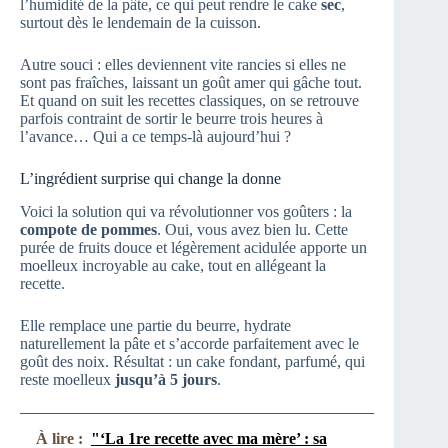
l’humidité de la pâte, ce qui peut rendre le cake
sec
,
surtout dès le lendemain de la cuisson.
Autre souci : elles deviennent vite rancies si elles ne
sont pas fraîches, laissant un goût amer qui gâche tout.
Et quand on suit les recettes classiques, on se retrouve
parfois contraint de sortir le beurre trois heures à
l’avance… Qui a ce temps-là aujourd’hui ?
L’ingrédient surprise qui change la donne
Voici la solution qui va révolutionner vos goûters : la
compote de pommes
. Oui, vous avez bien lu. Cette
purée de fruits douce et légèrement acidulée apporte un
moelleux incroyable au cake, tout en allégeant la
recette.
Elle remplace une partie du beurre, hydrate
naturellement la pâte et s’accorde parfaitement avec le
goût des noix. Résultat : un cake fondant, parfumé, qui
reste moelleux
jusqu’à 5 jours
.
À lire :
"‘La 1re recette avec ma mère’ : sa